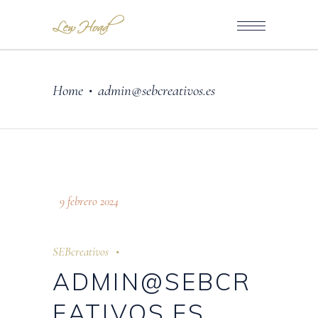
Home
admin@sebcreativos.es
•
9 febrero 2024
SEBcreativos
ADMIN@SEBCR
EATIVOS.ES