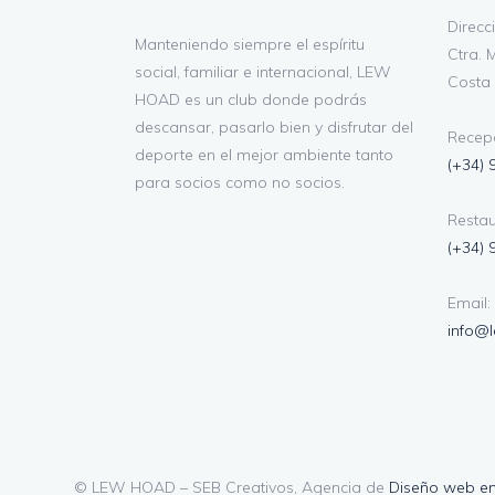
Direcc
Manteniendo siempre el espíritu
Ctra. M
social, familiar e internacional, LEW
Costa 
HOAD es un club donde podrás
descansar, pasarlo bien y disfrutar del
Recepc
deporte en el mejor ambiente tanto
(+34) 
para socios como no socios.
Restau
(+34) 
Email:
info@
© LEW HOAD – SEB Creativos, Agencia de
Diseño web e