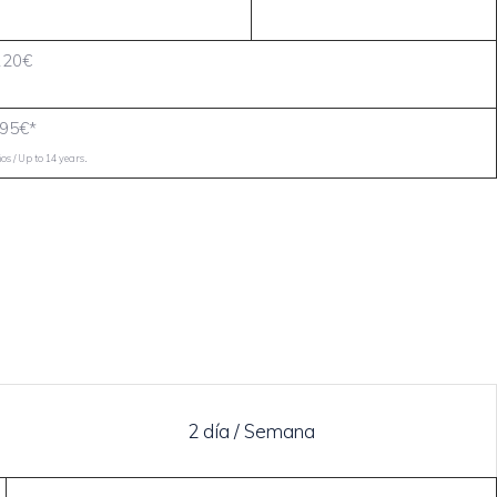
120€
95€*
.
s / Up to 14 years
2 día / Semana