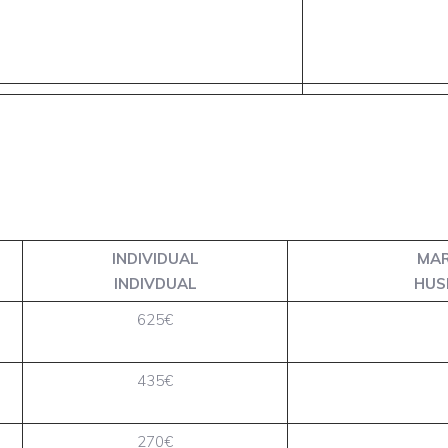
INDIVIDUAL
MAR
INDIVDUAL
HUS
625€
435€
270€