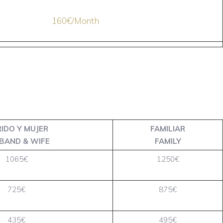
160€/Month
IDO Y MUJER
FAMILIAR
BAND & WIFE
FAMILY
1065€
1250€
725€
875€
435€
495€