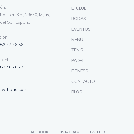
ión:
El CLUB
ijas, km.3.5., 29650, Mijas,
BODAS
del Sol, España
EVENTOS
ión:
MENÚ
952 47 48 58
TENIS
rante:
PADEL
952 46 76 73
FITNESS
CONTACTO
lew-hoad.com
BLOG
n
FACEBOOK
INSTAGRAM
TWITTER