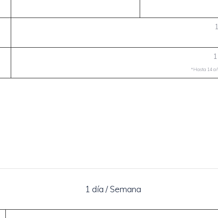
1
*Hasta 14 año
1 día / Semana