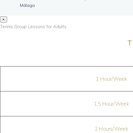
Málaga
×
Tennis Group Lessons for Adults
T
1 Hour/Week
1,5 Hour/Week
2 Hours/Week