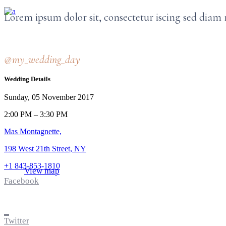
Lorem ipsum dolor sit, consectetur iscing sed dia
@my_wedding_day
Wedding Details
Sunday, 05 November 2017
2:00 PM – 3:30 PM
Mas Montagnette,
198 West 21th Street, NY
+1 843-853-1810
View map
Facebook
Twitter