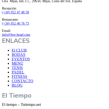
Ctra. Mijas, km.3.5., 29650, Mijas, Costa del Sol, España
Recepción:
(+34) 952 47 48 58
Restaurante:
(+34) 952 46 76 73
Email:
info@lew-hoad.com
ENLACES
El CLUB
BODAS
EVENTOS
MENÚ
TENIS
PADEL
FITNESS
CONTACTO
BLOG
El Tiempo
El tiempo – Tutiempo.net