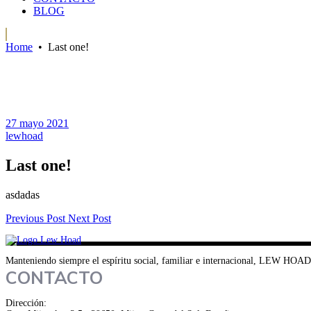
BLOG
Home
•
Last one!
27 mayo 2021
lewhoad
Last one!
asdadas
Previous Post
Next Post
Manteniendo siempre el espíritu social, familiar e internacional, LEW HOAD e
CONTACTO
Dirección: