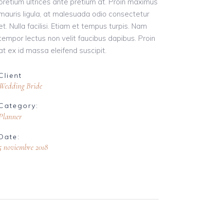
pretium ultrices ante pretium at. Proin maximus
mauris ligula, at malesuada odio consectetur
et. Nulla facilisi. Etiam et tempus turpis. Nam
tempor lectus non velit faucibus dapibus. Proin
at ex id massa eleifend suscipit.
Client
Wedding Bride
Category:
Planner
Date:
5 noviembre 2018