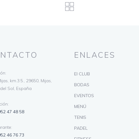
NTACTO
ENLACES
ión:
El CLUB
ijas, km.3.5., 29650, Mijas,
BODAS
del Sol, España
EVENTOS
ión:
MENÚ
952 47 48 58
TENIS
rante:
PADEL
952 46 76 73