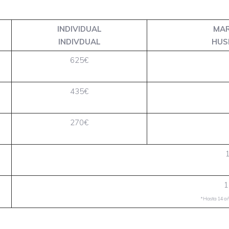
INDIVIDUAL
MAR
INDIVDUAL
HUS
625€
435€
270€
1
*Hasta 14 año