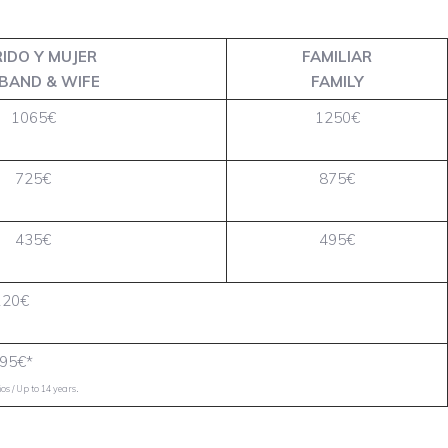
IDO Y MUJER
FAMILIAR
BAND & WIFE
FAMILY
1065€
1250€
725€
875€
435€
495€
120€
95€*
.
s / Up to 14 years