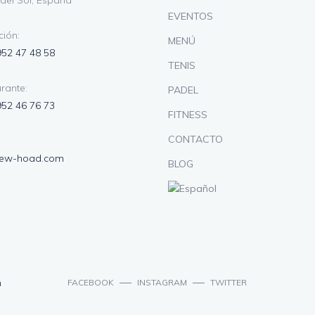
del Sol, España
EVENTOS
ión:
MENÚ
952 47 48 58
TENIS
rante:
PADEL
952 46 76 73
FITNESS
CONTACTO
lew-hoad.com
BLOG
n
FACEBOOK
INSTAGRAM
TWITTER