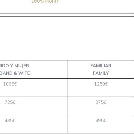
160€/Month
IDO Y MUJER
FAMILIAR
BAND & WIFE
FAMILY
1065€
1250€
725€
875€
435€
495€