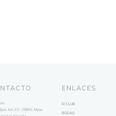
NTACTO
ENLACES
ión:
El CLUB
ijas, km.3.5., 29650, Mijas,
BODAS