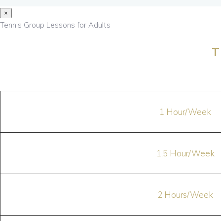
×
Tennis Group Lessons for Adults
T
1 Hour/Week
1,5 Hour/Week
2 Hours/Week