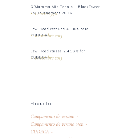
O´Mamma Mia Tennis – BlackTower
1 enero 1970
FM Tournament 2016
Lew Hoad recauda 4180€ para
10 octubre 2013
CUDECA
Lew Hoad raises 2.416 € for
10 octubre 2013
CUDECA
Etiquetas
Campamento de verano
Campamento de verano @en
CUDECA