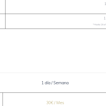
1
*Hasta 14 año
1 día / Semana
30€ / Mes