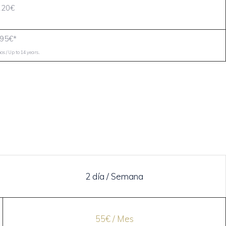
120€
95€*
.
s / Up to 14 years
2 día / Semana
55€ / Mes