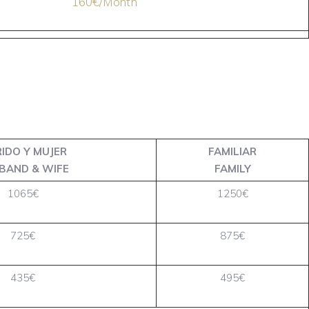
160€/Month
IDO Y MUJER
FAMILIAR
BAND & WIFE
FAMILY
1065€
1250€
725€
875€
435€
495€