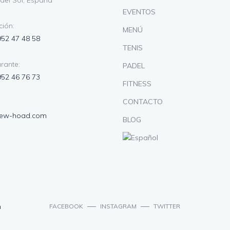
del Sol, España
EVENTOS
ión:
MENÚ
952 47 48 58
TENIS
rante:
PADEL
952 46 76 73
FITNESS
CONTACTO
lew-hoad.com
BLOG
n
FACEBOOK
INSTAGRAM
TWITTER