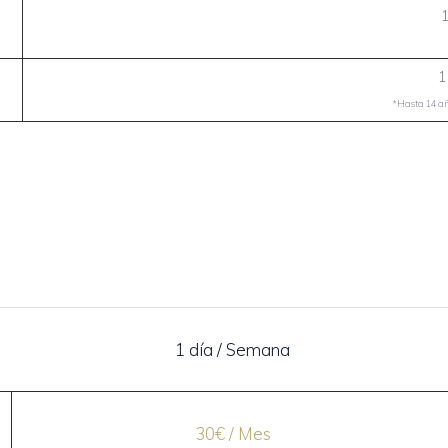
1
*Hasta 14 año
1 día / Semana
30€ / Mes