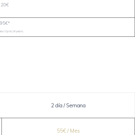
120€
95€*
.
s / Up to 14 years
2 día / Semana
55€ / Mes