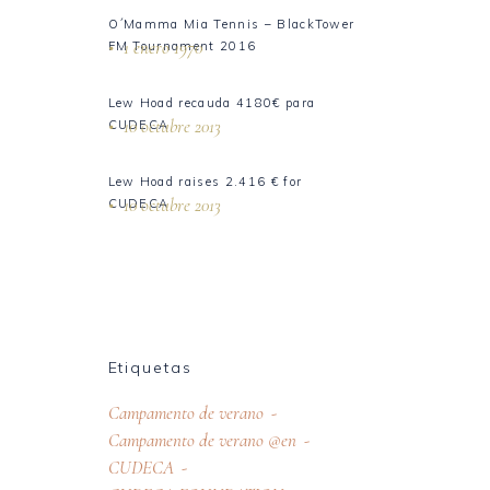
O´Mamma Mia Tennis – BlackTower
1 enero 1970
FM Tournament 2016
Lew Hoad recauda 4180€ para
10 octubre 2013
CUDECA
Lew Hoad raises 2.416 € for
10 octubre 2013
CUDECA
Etiquetas
Campamento de verano
Campamento de verano @en
CUDECA