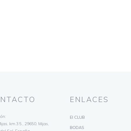
NTACTO
ENLACES
ión:
El CLUB
ijas, km.3.5., 29650, Mijas,
BODAS