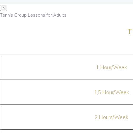
×
Tennis Group Lessons for Adults
T
1 Hour/Week
1,5 Hour/Week
2 Hours/Week