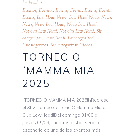
lewhoad
Eventos
,
Eventos
,
Events
,
Events
,
Events
,
Events
,
Events
,
Lew Hoad News
,
Lew Hoad News
,
News
,
News
,
News Lew Hoad
,
News Lew Hoad
,
Noticias Lew Hoad
,
Noticias Lew Hoad
,
Sin
categorizar
,
Tenis
,
Tenis
,
Uncategorized
,
Uncategorized
,
Sin categorizar
,
Videos
TORNEO O
´MAMMA MIA
2025
¡¡TORNEO O´MAMMA MIA 2025!! ¡Regresa
el XLVI Torneo de Tenis O’Mamma Mía al
Club LewHoad!Del domingo 31/08 al
jueves 05/09, nuestras pistas serán el
escenario de uno de los eventos más