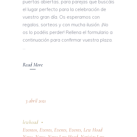
puertas abiertas, para parejas que buscáis
el lugar perfecto para la celebración de
vuestro gran día. Os esperamos con
regalos, sorteos y con mucha ilusión. ¡No
os lo podéis perder! Rellena el formulario a
continuación para confirmar vuestra plaza.
Read More
3 abril 2021
lewhoad
Eventos
,
Events
,
Events
,
Events
,
Lew Hoad
News
,
News
,
News Lew Hoad
,
Noticias Lew