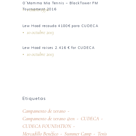
O´Mamma Mia Tennis – BlackTower FM
1 enero 1970
Tournament 2016
Lew Hoad recauda 4180€ para CUDECA
10 octubre 2013
Lew Hoad raises 2.416 € for CUDECA
10 octubre 2013
Etiquetas
Campamento de verano
Campamento de verano @en
CUDECA
CUDECA FOUNDATION
Mercadillo Benéfico
Summer Camp
Tenis