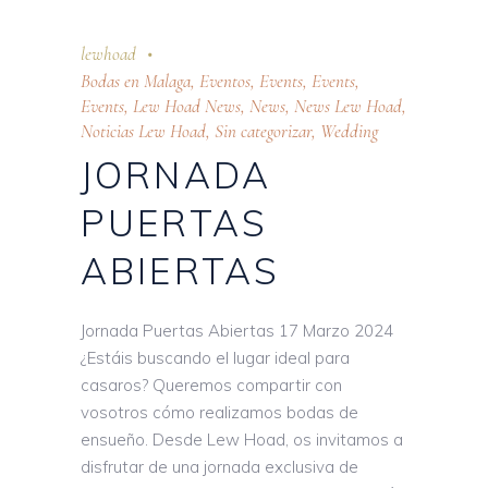
lewhoad
Bodas en Malaga
,
Eventos
,
Events
,
Events
,
Events
,
Lew Hoad News
,
News
,
News Lew Hoad
,
Noticias Lew Hoad
,
Sin categorizar
,
Wedding
JORNADA
PUERTAS
ABIERTAS
Jornada Puertas Abiertas 17 Marzo 2024
¿Estáis buscando el lugar ideal para
casaros? Queremos compartir con
vosotros cómo realizamos bodas de
ensueño. Desde Lew Hoad, os invitamos a
disfrutar de una jornada exclusiva de