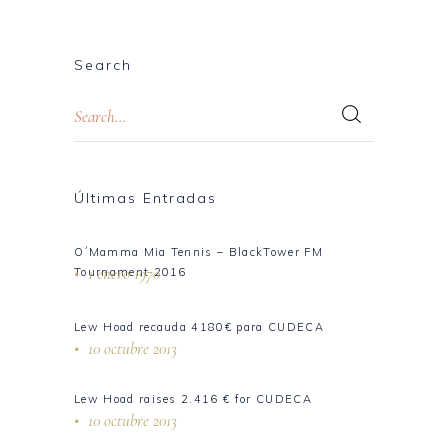
Search
Últimas Entradas
O´Mamma Mia Tennis – BlackTower FM
1 enero 1970
Tournament 2016
Lew Hoad recauda 4180€ para CUDECA
10 octubre 2013
Lew Hoad raises 2.416 € for CUDECA
10 octubre 2013