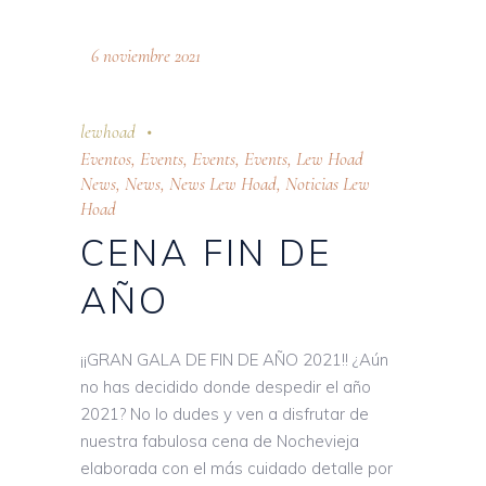
6 noviembre 2021
lewhoad
Eventos
,
Events
,
Events
,
Events
,
Lew Hoad
News
,
News
,
News Lew Hoad
,
Noticias Lew
Hoad
CENA FIN DE
AÑO
¡¡GRAN GALA DE FIN DE AÑO 2021!! ¿Aún
no has decidido donde despedir el año
2021? No lo dudes y ven a disfrutar de
nuestra fabulosa cena de Nochevieja
elaborada con el más cuidado detalle por