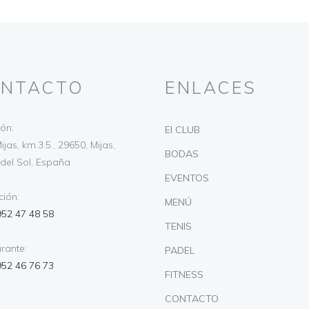
NTACTO
ENLACES
ión:
El CLUB
ijas, km.3.5., 29650, Mijas,
BODAS
del Sol, España
EVENTOS
ión:
MENÚ
952 47 48 58
TENIS
rante:
PADEL
952 46 76 73
FITNESS
CONTACTO