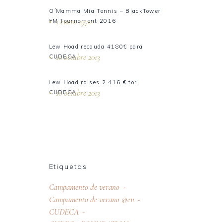
O´Mamma Mia Tennis – BlackTower
1 enero 1970
FM Tournament 2016
Lew Hoad recauda 4180€ para
10 octubre 2013
CUDECA
Lew Hoad raises 2.416 € for
10 octubre 2013
CUDECA
Etiquetas
Campamento de verano
Campamento de verano @en
CUDECA