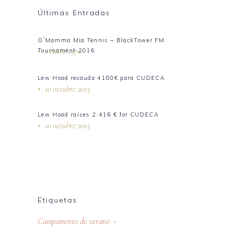
Últimas Entradas
O´Mamma Mia Tennis – BlackTower FM
1 enero 1970
Tournament 2016
Lew Hoad recauda 4180€ para CUDECA
10 octubre 2013
Lew Hoad raises 2.416 € for CUDECA
10 octubre 2013
Etiquetas
Campamento de verano