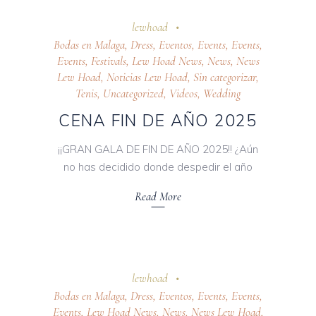
24 octubre 2025
lewhoad
Bodas en Malaga
,
Dress
,
Eventos
,
Events
,
Events
,
Events
,
Festivals
,
Lew Hoad News
,
News
,
News
Lew Hoad
,
Noticias Lew Hoad
,
Sin categorizar
,
Tenis
,
Uncategorized
,
Videos
,
Wedding
CENA FIN DE AÑO 2025
¡¡GRAN GALA DE FIN DE AÑO 2025!! ¿Aún
no has decidido donde despedir el año
Read More
24 octubre 2025
lewhoad
Bodas en Malaga
,
Dress
,
Eventos
,
Events
,
Events
,
Events
,
Lew Hoad News
,
News
,
News Lew Hoad
,