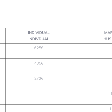
INDIVIDUAL
MAR
INDIVDUAL
HUS
625€
435€
270€
1