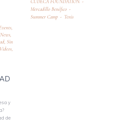
CUDECA FOUNDATION
Mercadillo Benéfico
Summer Camp
Tenis
Events
,
,
News
,
oad
,
Sin
Videos
,
DAD
esa y
a?
ad de