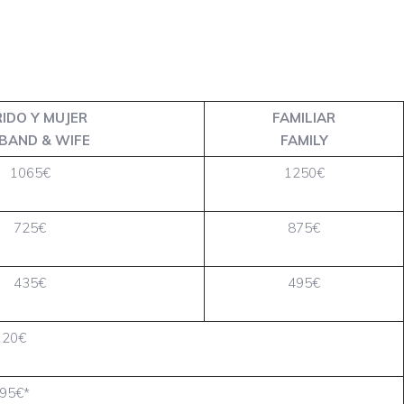
IDO Y MUJER
FAMILIAR
BAND & WIFE
FAMILY
1065€
1250€
725€
875€
435€
495€
120€
95€*