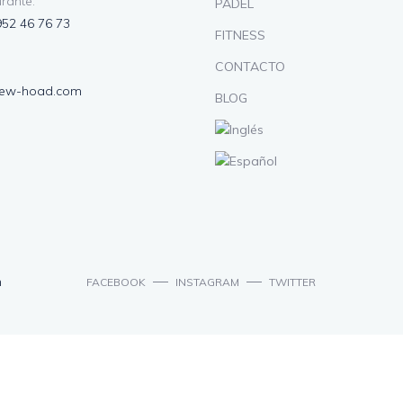
rante:
PADEL
952 46 76 73
FITNESS
CONTACTO
lew-hoad.com
BLOG
n
FACEBOOK
INSTAGRAM
TWITTER