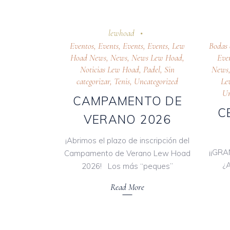
7 abril 2026
24 oc
lewhoad
Eventos
,
Events
,
Events
,
Events
,
Lew
Bodas 
Hoad News
,
News
,
News Lew Hoad
,
Eve
Noticias Lew Hoad
,
Padel
,
Sin
News
categorizar
,
Tenis
,
Uncategorized
Le
Un
CAMPAMENTO DE
C
VERANO 2026
¡Abrimos el plazo de inscripción del
¡¡GRA
Campamento de Verano Lew Hoad
¿
2026! Los más “peques”
Read More