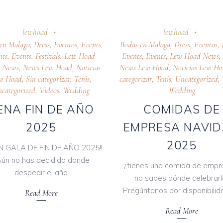
tubre 2025
24 octubre 2025
lewhoad
lewhoad
en Malaga
,
Dress
,
Eventos
,
Events
,
Bodas en Malaga
,
Dress
,
Eventos
,
nts
,
Events
,
Festivals
,
Lew Hoad
Events
,
Events
,
Lew Hoad News
,
News
,
News Lew Hoad
,
Noticias
News Lew Hoad
,
Noticias Lew H
w Hoad
,
Sin categorizar
,
Tenis
,
categorizar
,
Tenis
,
Uncategorized
,
categorized
,
Videos
,
Wedding
Wedding
ENA FIN DE AÑO
COMIDAS DE
2025
EMPRESA NAVI
2025
N GALA DE FIN DE AÑO 2025!!
Aún no has decidido donde
¿tienes una comida de empr
despedir el año
no sabes dónde celebrarl
Pregúntanos por disponibilid
Read More
Read More