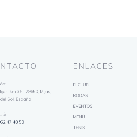
NTACTO
ENLACES
ión:
El CLUB
ijas, km.3.5., 29650, Mijas,
BODAS
del Sol, España
EVENTOS
ión:
MENÚ
952 47 48 58
TENIS