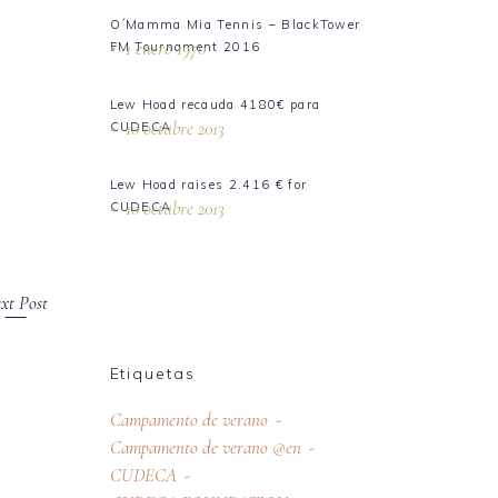
O´Mamma Mia Tennis – BlackTower
1 enero 1970
FM Tournament 2016
Lew Hoad recauda 4180€ para
10 octubre 2013
CUDECA
Lew Hoad raises 2.416 € for
10 octubre 2013
CUDECA
xt Post
Etiquetas
Campamento de verano
Campamento de verano @en
CUDECA