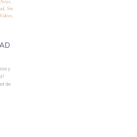
,
News
,
oad
,
Sin
Videos
,
DAD
esa y
a?
ad de