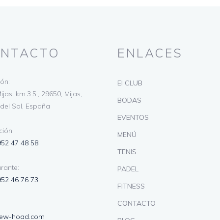
NTACTO
ENLACES
ión:
El CLUB
ijas, km.3.5., 29650, Mijas,
BODAS
del Sol, España
EVENTOS
ión:
MENÚ
952 47 48 58
TENIS
rante:
PADEL
952 46 76 73
FITNESS
CONTACTO
lew-hoad.com