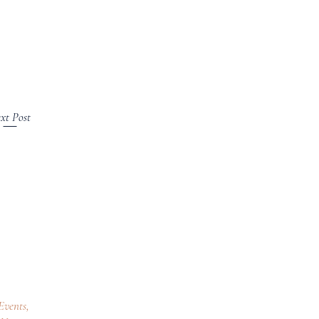
xt Post
Events
,