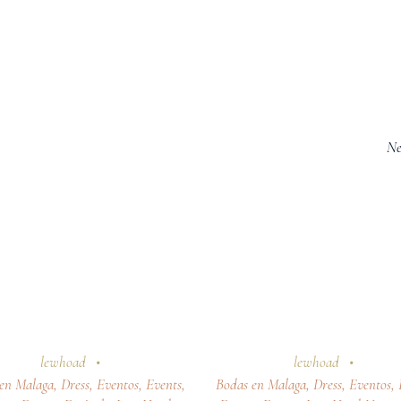
Ne
tubre 2025
24 octubre 2025
lewhoad
lewhoad
en Malaga
,
Dress
,
Eventos
,
Events
,
Bodas en Malaga
,
Dress
,
Eventos
,