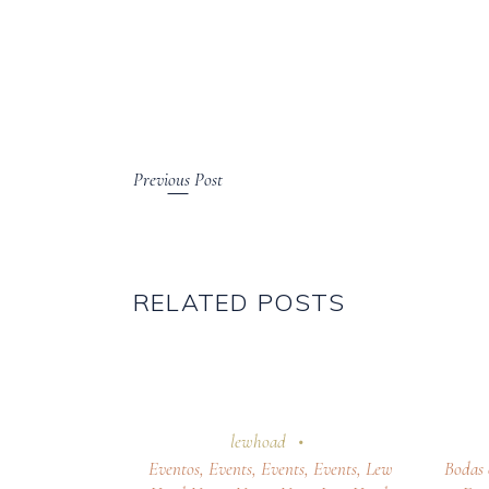
Previous Post
RELATED POSTS
7 abril 2026
24 oc
lewhoad
Eventos
,
Events
,
Events
,
Events
,
Lew
Bodas 