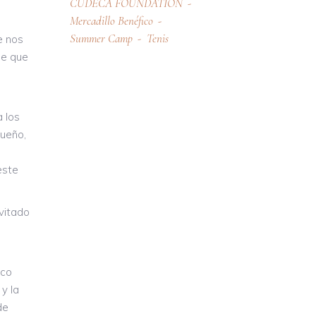
CUDECA FOUNDATION
Mercadillo Benéfico
Summer Camp
Tenis
 nos
le que
 los
queño,
este
nvitado
ico
y la
de