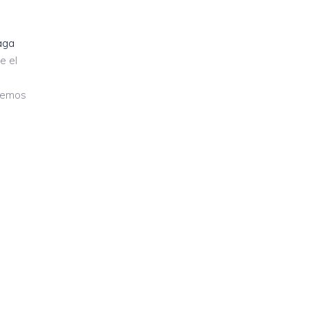
aga
e el
aremos