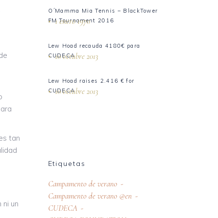
A
O´Mamma Mia Tennis – BlackTower
1 enero 1970
FM Tournament 2016
Lew Hoad recauda 4180€ para
 de
10 octubre 2013
CUDECA
Lew Hoad raises 2.416 € for
10 octubre 2013
CUDECA
o
para
es tan
lidad
Etiquetas
Campamento de verano
Campamento de verano @en
 ni un
CUDECA