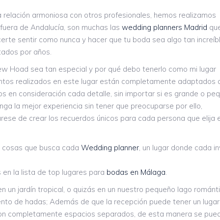
a relación armoniosa con otros profesionales, hemos realizamos
fuera de Andalucía, son muchas las
wedding planners Madrid
que
hacerte sentir como nunca y hacer que tu boda sea algo tan increíb
itados por años.
w Hoad sea tan especial y por qué debo tenerlo como mi lugar
entos realizados en este lugar están completamente adaptados a
s en consideración cada detalle, sin importar si es grande o pe
ga la mejor experiencia sin tener que preocuparse por ello,
rese de crear los recuerdos únicos para cada persona que elija 
s cosas que busca cada
Wedding planner
, un lugar donde cada i
en la lista de top lugares para
bodas en Málaga
.
n un jardín tropical, o quizás en un nuestro pequeño lago románt
uento de hadas; Además de que la recepción puede tener un lugar 
 son completamente espacios separados, de esta manera se pue