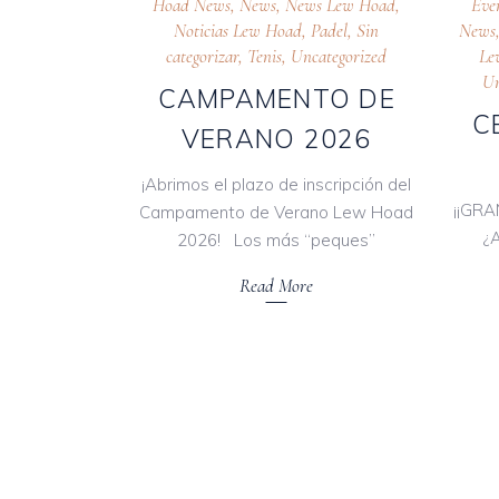
Hoad News
,
News
,
News Lew Hoad
,
Eve
Noticias Lew Hoad
,
Padel
,
Sin
News
categorizar
,
Tenis
,
Uncategorized
Le
Un
CAMPAMENTO DE
C
VERANO 2026
¡Abrimos el plazo de inscripción del
¡¡GRA
Campamento de Verano Lew Hoad
¿
2026! Los más “peques”
Read More