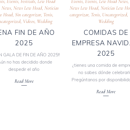
nts
,
Events
,
Festivals
,
Lew Hoad
Events
,
Events
,
Lew Hoad News
,
News
,
News Lew Hoad
,
Noticias
News Lew Hoad
,
Noticias Lew H
w Hoad
,
Sin categorizar
,
Tenis
,
categorizar
,
Tenis
,
Uncategorized
,
categorized
,
Videos
,
Wedding
Wedding
ENA FIN DE AÑO
COMIDAS DE
2025
EMPRESA NAVI
2025
N GALA DE FIN DE AÑO 2025!!
Aún no has decidido donde
¿tienes una comida de empr
despedir el año
no sabes dónde celebrarl
Pregúntanos por disponibilid
Read More
Read More