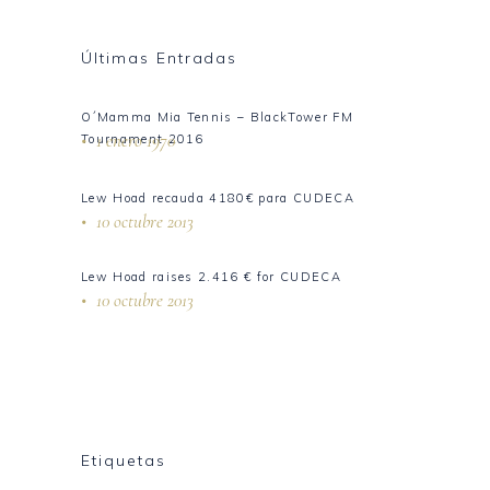
Últimas Entradas
O´Mamma Mia Tennis – BlackTower FM
1 enero 1970
Tournament 2016
Lew Hoad recauda 4180€ para CUDECA
10 octubre 2013
Lew Hoad raises 2.416 € for CUDECA
10 octubre 2013
Etiquetas