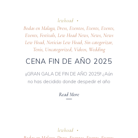
24 octubre 2025
lewhoad
Bodas en Malaga
,
Dress
,
Eventos
,
Events
,
Events
,
Events
,
Festivals
,
Lew Hoad News
,
News
,
News
Lew Hoad
,
Noticias Lew Hoad
,
Sin categorizar
,
Tenis
,
Uncategorized
,
Videos
,
Wedding
CENA FIN DE AÑO 2025
¡¡GRAN GALA DE FIN DE AÑO 2025!! ¿Aún
no has decidido donde despedir el año
Read More
24 octubre 2025
lewhoad
Bodas en Malaga
,
Dress
,
Eventos
,
Events
,
Events
,