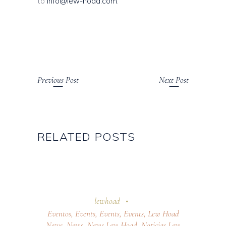
to
info@lew-hoad.com
.
Previous Post
Next Post
RELATED POSTS
7 abril 2026
lewhoad
Eventos
,
Events
,
Events
,
Events
,
Lew Hoad
News
,
News
,
News Lew Hoad
,
Noticias Lew