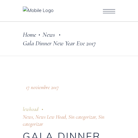
Home
News
•
•
Gala Dinner New Year Eve 2017
17 noviembre 2017
lewhoad
News
,
News Lew Hoad
,
Sin categorizar
,
Sin
categorizar
GALA DINNER