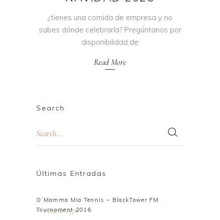
¿tienes una comida de empresa y no
sabes dónde celebrarla? Pregúntanos por
disponibilidad de
Read More
Search
Últimas Entradas
O´Mamma Mia Tennis – BlackTower FM
1 enero 1970
Tournament 2016